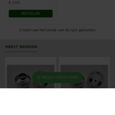
€ 1,00
BESTELLEN
U bent aan het einde van de lijst gekomen.
MEEST BEKEKEN
PRODUCTEN FILTEREN
BOSCH Claxonschakelaar opbouw ⌀ 35 mm 0343013001
BOSCH Claxonschakelaar opbouw ⌀26 mm 0343007001