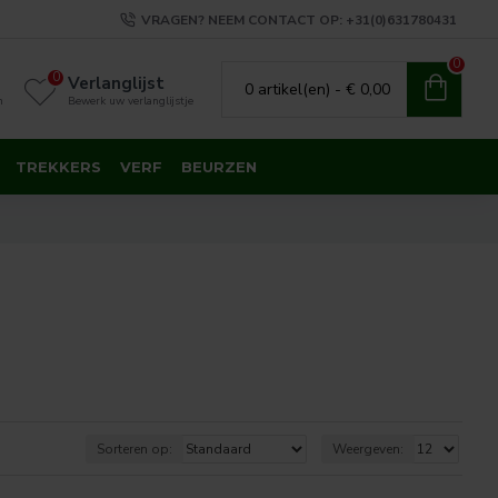
VRAGEN? NEEM CONTACT OP: +31(0)631780431
0
0
Verlanglijst
0 artikel(en) - € 0,00
n
Bewerk uw verlanglijstje
TREKKERS
VERF
BEURZEN
Sorteren op:
Weergeven: