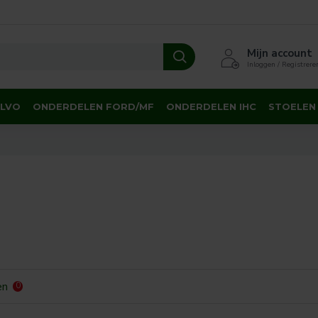
Mijn account
Inloggen / Registrere
OLVO
ONDERDELEN FORD/MF
ONDERDELEN IHC
STOELEN
en
0