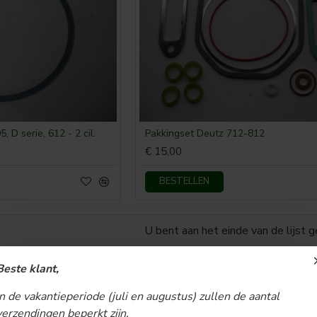
, D serie, 612 - 2 cil.
Pakkingset Deutz 712-812
€ 15,00
BESTELLEN
U bent aan het einde van de lijst 
Beste klant,
In de vakantieperiode (juli en augustus) zullen de aantal
verzendingen beperkt zijn.