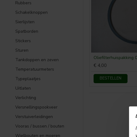
Rubbers
Schakelknoppen
Sierlijsten
Spatborden
Stickers
Sturen
Oliefilterhuispakking 05
Tankdoppen en zeven
€ 4,00
Temperatuurmeters
BESTELLEN
Typeplaatjes
Uitlaten
Verlichting
Versnellingspookveer
Verstuiverleidingen
Vooras / bussen / bouten
Wielbouten en moeren