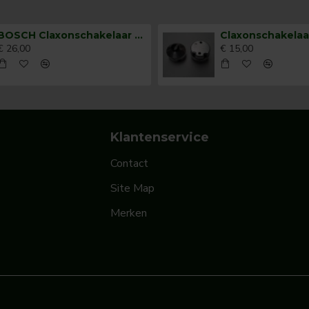
BOSCH Claxonschakelaar opbouw ⌀26 mm 0343007001
€ 26,00
€ 15,00
Klantenservice
Contact
Site Map
Merken