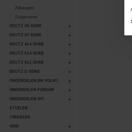
Zitbeugels
Zuigerveren
DEUTZ 06 SERIE
DEUTZ 07 SERIE
DEUTZ 414 SERIE
DEUTZ 514 SERIE
DEUTZ 612 SERIE
DEUTZ D SERIE
ONDERDELEN BM VOLVO
ONDERDELEN FORD/MF
ONDERDELEN IHC
STOELEN
TREKKERS
VERF