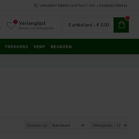
VRAGEN? NEEM CONTACT OP: +31(0)631780431
0
0
Verlanglijst
0 artikel(en) - € 0,00
n
Bewerk uw verlanglijstje
TREKKERS
VERF
BEURZEN
Sorteren op:
Weergeven: