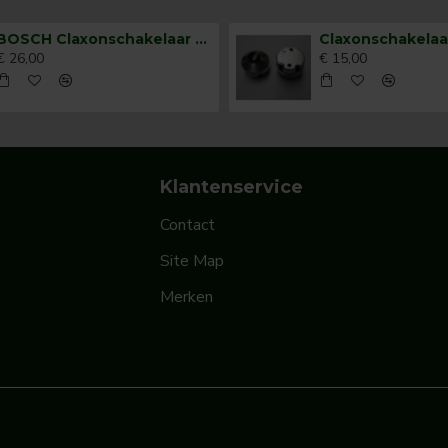
BOSCH Claxonschakelaar opbouw ⌀26 mm 0343007001
€ 26,00
€ 15,00
Klantenservice
Contact
Site Map
Merken