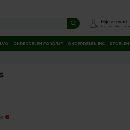
Mijn account
Inloggen / Registrere
OLVO
ONDERDELEN FORD/MF
ONDERDELEN IHC
STOELEN
s
en
0