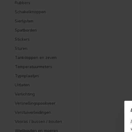
Rubbers
Schakelknoppen
Sierlijsten
Spatborden
Stickers
Sturen
Tankdoppen en zeven
Temperatuurmeters
Typeplaatjes
Uitlaten
Verlichting
Versnellingspookveer
Verstuiverleidingen
Vooras / bussen / bouten
Wielbouten en moeren