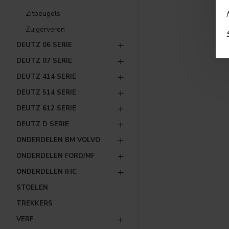
Zitbeugels
Zuigerveren
DEUTZ 06 SERIE
DEUTZ 07 SERIE
DEUTZ 414 SERIE
DEUTZ 514 SERIE
DEUTZ 612 SERIE
DEUTZ D SERIE
ONDERDELEN BM VOLVO
ONDERDELEN FORD/MF
ONDERDELEN IHC
STOELEN
TREKKERS
VERF