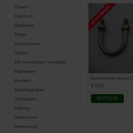
Claxon
OP VOORRAAD
Electrisch
Emblemen
Filters
Gloeisysteem
Grillen
KM-toerenteller / urenteller
Koplampen
Kussens
€ 5,00
Motorkaphaken
BESTELLEN
Oliedoppen
Pakking
Reflectoren
Remvoering