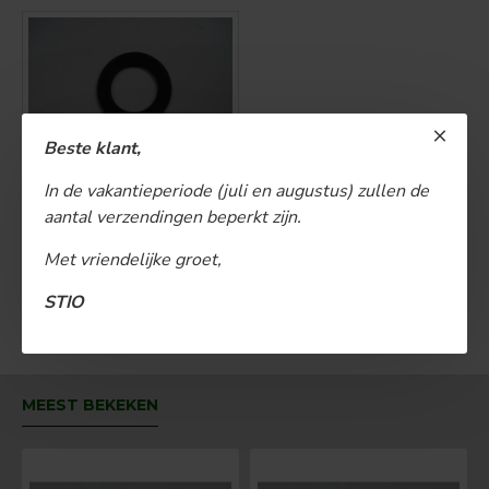
Beste klant,
Olievuldop rubber 40mm
In de vakantieperiode (juli en augustus) zullen de
aantal verzendingen beperkt zijn.
€ 3,00
Met vriendelijke groet,
BESTELLEN
STIO
U bent aan het einde van de lijst gekomen.
MEEST BEKEKEN