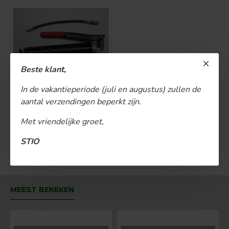
Beste klant,
Vetspuit
In de vakantieperiode (juli en augustus) zullen de
aantal verzendingen beperkt zijn.
€ 25,00
Met vriendelijke groet,
BESTELLEN
STIO
U bent aan het einde van de lijst gekomen.
MEEST BEKEKEN