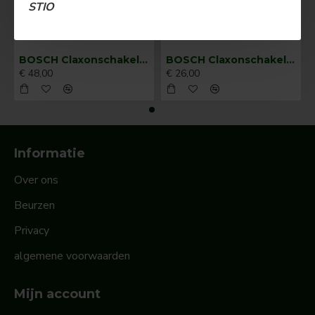
STIO
BOSCH Claxonschakelaar opbouw ⌀ 35 mm 0343013001
BOSCH Claxonschakelaar opbouw ⌀26 mm 0343007001
€ 48,00
€ 26,00
Informatie
Over ons
Beurzen
Privacy
algemene voorwaarden
Mijn account