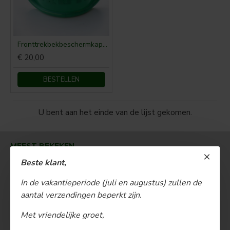
Fronttrekbekbeschermkap Deutz
€ 20,00
BESTELLEN
U bent aan het einde van de lijst gekomen.
MEEST BEKEKEN
Beste klant,
In de vakantieperiode (juli en augustus) zullen de
aantal verzendingen beperkt zijn.
Met vriendelijke groet,