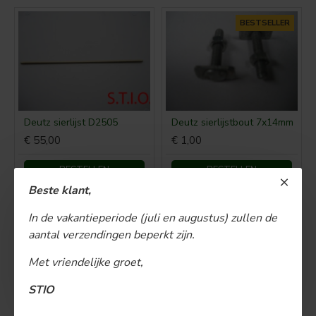
BESTSELLER
Deutz sierlijst D2505
Deutz sierlijstbout 7x14mm
€ 55,00
€ 1,00
BESTELLEN
BESTELLEN
Beste klant,
BESTSELLER
In de vakantieperiode (juli en augustus) zullen de
aantal verzendingen beperkt zijn.
Met vriendelijke groet,
STIO
Deutz sierlijstbout 10x20mm