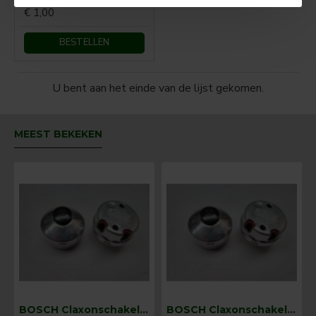
€ 1,00
BESTELLEN
U bent aan het einde van de lijst gekomen.
MEEST BEKEKEN
BOSCH Claxonschakelaar opbouw ⌀ 35 mm 0343013001
BOSCH Claxonschakelaar opbouw ⌀26 mm 0343007001