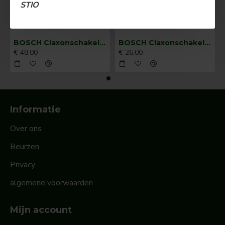
STIO
BOSCH Claxonschakelaar opbouw ⌀ 35 mm 0343013001
BOSCH Claxonschakelaar opbouw ⌀26 mm 0343007001
€ 48,00
€ 26,00
Informatie
Over ons
Beurzen
Privacy
algemene voorwaarden
Mijn account