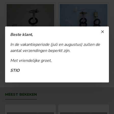
Beste klant,
Tankvoeler
Tankvoeler
In de vakantieperiode (juli en augustus) zullen de
aantal verzendingen beperkt zijn.
€ 58,00
€ 58,00
Met vriendelijke groet,
BESTELLEN
BESTELLEN
STIO
U bent aan het einde van de lijst gekomen.
MEEST BEKEKEN