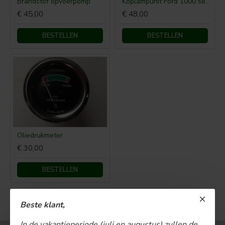
Brandstof opvoerpomp
Koplampunit Ford 1000 serie
€ 45,00
€ 48,00
BESTELLEN
BESTELLEN
Oliedrukmeter
€ 30,00
BESTELLEN
U bent aan het einde van de lijst gekomen.
Beste klant,
In de vakantieperiode (juli en augustus) zullen de