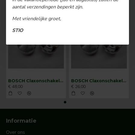
MEEST BEKEKEN
aantal verzendingen beperkt zijn.
Met vriendelijke groet,
STIO
BOSCH Claxonschakelaar opbouw ⌀ 35 mm 0343013001
BOSCH Claxonschakelaar opbouw ⌀26 mm 0343007001
€ 48,00
€ 26,00
Informatie
Over ons