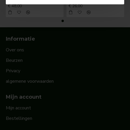
BOSCH Claxonschakelaar opbouw ⌀ 35 mm 0343013001
BOSCH Claxonschakelaar opbouw ⌀26 mm 0343007001
€ 48,00
€ 26,00
Informatie
Over ons
Beurzen
Privacy
algemene voorwaarden
Mijn account
Mijn account
Bestellingen