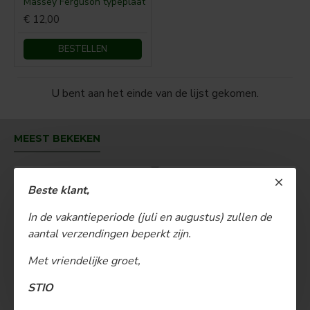
Massey Ferguson typeplaat
€ 12,00
BESTELLEN
U bent aan het einde van de lijst gekomen.
MEEST BEKEKEN
Beste klant,
In de vakantieperiode (juli en augustus) zullen de
aantal verzendingen beperkt zijn.
Met vriendelijke groet,
STIO