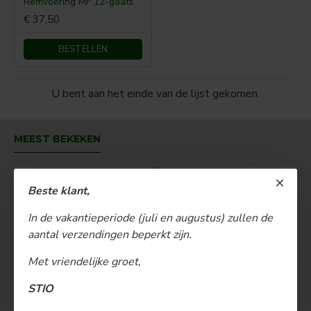
Remvoering MF 12-gaats
€ 37,50
BESTELLEN
U bent aan het einde van de lijst gekomen.
MEEST BEKEKEN
Beste klant,
In de vakantieperiode (juli en augustus) zullen de
aantal verzendingen beperkt zijn.
Met vriendelijke groet,
STIO