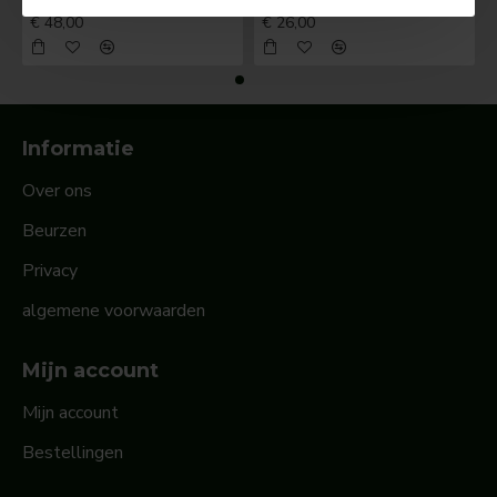
BOSCH Claxonschakelaar opbouw ⌀ 35 mm 0343013001
BOSCH Claxonschakelaar opbouw ⌀26 mm 0343007001
€ 48,00
€ 26,00
Informatie
Over ons
Beurzen
Privacy
algemene voorwaarden
Mijn account
Mijn account
Bestellingen