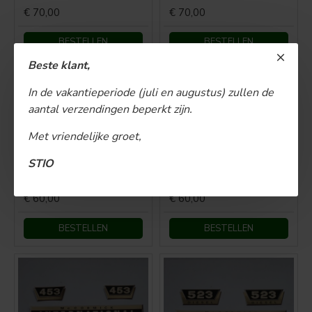
€ 70,00
€ 70,00
BESTELLEN
BESTELLEN
Beste klant,
In de vakantieperiode (juli en augustus) zullen de
aantal verzendingen beperkt zijn.
Met vriendelijke groet,
STIO
IHC G-353
IHC G-423
€ 60,00
€ 60,00
BESTELLEN
BESTELLEN