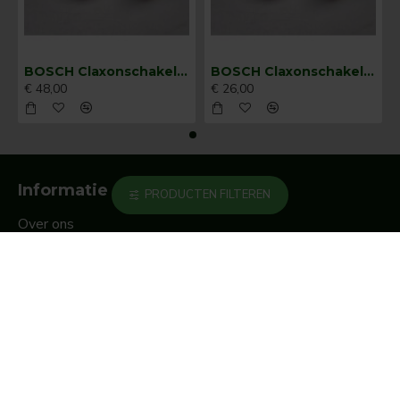
BOSCH Claxonschakelaar opbouw ⌀ 35 mm 0343013001
BOSCH Claxonschakelaar opbouw ⌀26 mm 0343007001
€ 48,00
€ 26,00
Informatie
PRODUCTEN FILTEREN
Over ons
Beurzen
Privacy
algemene voorwaarden
Mijn account