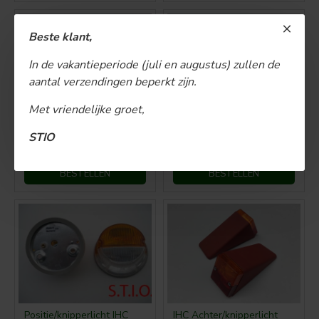
Beste klant,
In de vakantieperiode (juli en augustus) zullen de
aantal verzendingen beperkt zijn.
Met vriendelijke groet,
IHC positie/knipperlicht (links)
IHC positie/knipperlicht (rechts)
STIO
€ 85,00
€ 85,00
BESTELLEN
BESTELLEN
Positie/knipperlicht IHC
IHC Achter/knipperlicht