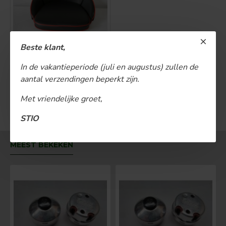
Kussen IHC zwart (rode omranding)
Beste klant,
€ 60,00
In de vakantieperiode (juli en augustus) zullen de
aantal verzendingen beperkt zijn.
BESTELLEN
Met vriendelijke groet,
U bent aan het einde van de lijst gekomen.
STIO
MEEST BEKEKEN