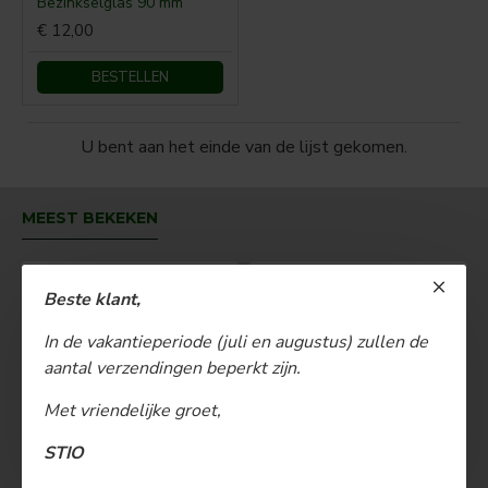
Bezinkselglas 90 mm
€ 12,00
BESTELLEN
U bent aan het einde van de lijst gekomen.
MEEST BEKEKEN
Beste klant,
In de vakantieperiode (juli en augustus) zullen de
aantal verzendingen beperkt zijn.
Met vriendelijke groet,
STIO