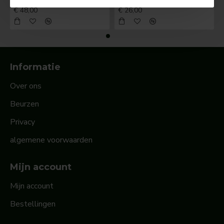
BOSCH Claxonschakelaar opbouw ⌀ 35 mm 0343013001
BOSCH Claxonschakelaar opbouw ⌀26 mm 0343007001
€ 48,00
€ 26,00
Informatie
Over ons
Beurzen
Privacy
algemene voorwaarden
Mijn account
Mijn account
Bestellingen