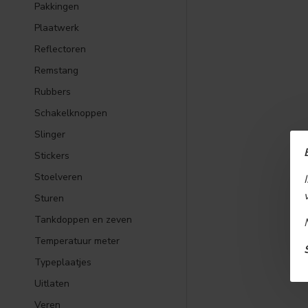
Pakkingen
Plaatwerk
Reflectoren
Remstang
Rubbers
Schakelknoppen
Slinger
Stickers
Stoelveren
Sturen
Tankdoppen en zeven
Temperatuur meter
Typeplaatjes
Uitlaten
Veren