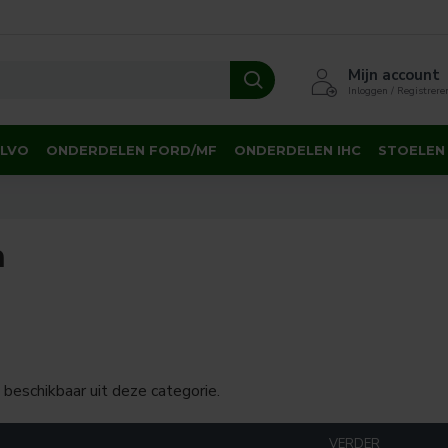
Mijn account
Inloggen / Registrere
OLVO
ONDERDELEN FORD/MF
ONDERDELEN IHC
STOELEN
n
 beschikbaar uit deze categorie.
VERDER