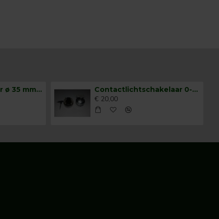
Claxonschakelaar ø 35 mm opbouw drukschakelaar
Contactlichtschakelaar 0-1-2-3
€ 20,00