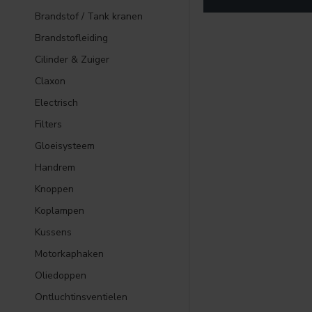
Brandstof / Tank kranen
Brandstofleiding
Cilinder & Zuiger
Claxon
Electrisch
Filters
Gloeisysteem
Handrem
Knoppen
Koplampen
Kussens
Motorkaphaken
Oliedoppen
Ontluchtinsventielen