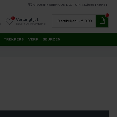
VRAGEN? NEEM CONTACT OP: +31(0)631780431
0
0
Verlanglijst
0 artikel(en) - € 0,00
n
Bewerk uw verlanglijstje
TREKKERS
VERF
BEURZEN