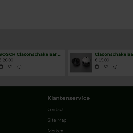
BOSCH Claxonschakelaar opbouw ⌀26 mm 0343007001
€ 26,00
€ 15,00
Klantenservice
Contact
Site Map
Merken