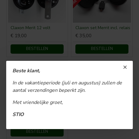
Claxon Merit 12 volt
Claxon set Merrit incl. relais
€ 19,00
€ 35,00
BESTELLEN
BESTELLEN
Beste klant,
In de vakantieperiode (juli en augustus) zullen de
aantal verzendingen beperkt zijn.
Met vriendelijke groet,
Claxonschakelaar ø 35 mm opbouw drukschakelaar
STIO
€ 15,00
BESTELLEN