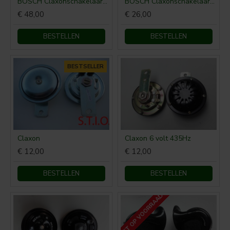
BOSCH Claxonschakelaar opbouw ⌀ 35 mm 0343013001
BOSCH Claxonschakelaar opbouw ⌀26 mm 0343007001
€ 48,00
€ 26,00
BESTELLEN
BESTELLEN
BESTSELLER
Claxon
Claxon 6 volt 435Hz
€ 12,00
€ 12,00
BESTELLEN
BESTELLEN
NIET OP VOORRAAD