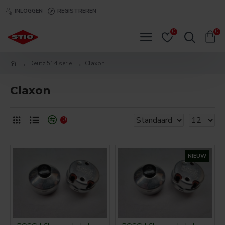
INLOGGEN
REGISTREREN
0
0
Deutz 514 serie
Claxon
Claxon
0
NIEUW