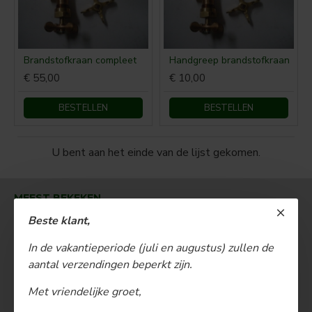
Brandstofkraan compleet
Handgreep brandstofkraan
€ 55,00
€ 10,00
BESTELLEN
BESTELLEN
U bent aan het einde van de lijst gekomen.
MEEST BEKEKEN
Beste klant,
In de vakantieperiode (juli en augustus) zullen de
aantal verzendingen beperkt zijn.
Met vriendelijke groet,