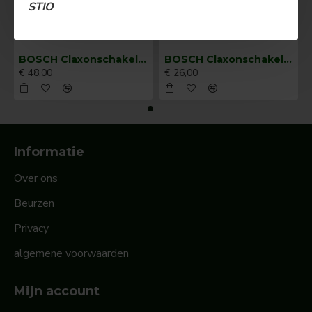
STIO
BOSCH Claxonschakelaar opbouw ⌀ 35 mm 0343013001
BOSCH Claxonschakelaar opbouw ⌀26 mm 0343007001
€ 48,00
€ 26,00
Informatie
Over ons
Beurzen
Privacy
algemene voorwaarden
Mijn account