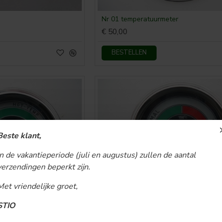
Nr 01 temperatuurmeter
€ 50,00
BESTELLEN
Beste klant,
In de vakantieperiode (juli en augustus) zullen de aantal
verzendingen beperkt zijn.
Met vriendelijke groet,
er
Nr 05 temperatuurmeter
STIO
€ 50,00