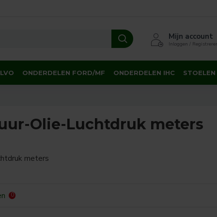
Mijn account
Inloggen / Registrere
OLVO
ONDERDELEN FORD/MF
ONDERDELEN IHC
STOELEN
uur-Olie-Luchtdruk meters
htdruk meters
en
0