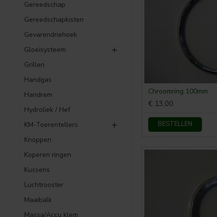
Gereedschap
Gereedschapkisten
Gevarendriehoek
Gloeisysteem
Grillen
Handgas
Chroomring 100mm
Handrem
€ 13,00
Hydroliek / Hef
BESTELLEN
KM-Toerentellers
Knoppen
Koperen ringen
Kussens
Luchtrooster
Maaibalk
Massa/Accu klem