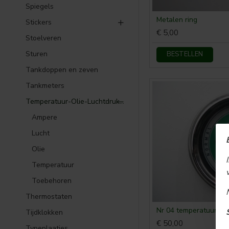
Spiegels
Metalen ring
Stickers
€ 5,00
Stoelveren
Sturen
BESTELLEN
Tankdoppen en zeven
Tankmeters
Temperatuur-Olie-Luchtdruk meters
Ampere
Lucht
Olie
Temperatuur
Toebehoren
Thermostaten
Nr 04 temperatuurmet
Tijdklokken
€ 50,00
Typeplaatjes