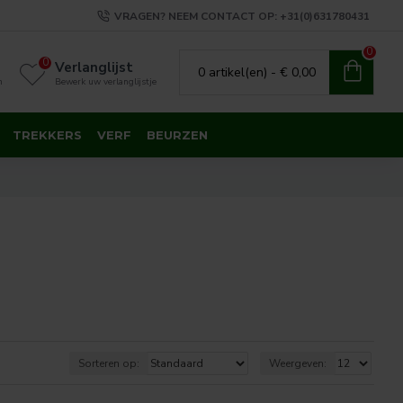
VRAGEN? NEEM CONTACT OP: +31(0)631780431
0
0
Verlanglijst
0 artikel(en) - € 0,00
n
Bewerk uw verlanglijstje
TREKKERS
VERF
BEURZEN
Sorteren op:
Weergeven: