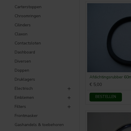
Carterstoppen
Chroomringen
Cilinders
Claxon
Contactsloten
Dashboard
Diversen
Doppen
Druklagers
€ 5,00
Electrisch
BESTELLEN
Emblemen
Filters
Frontmasker
Gashandels & toebehoren