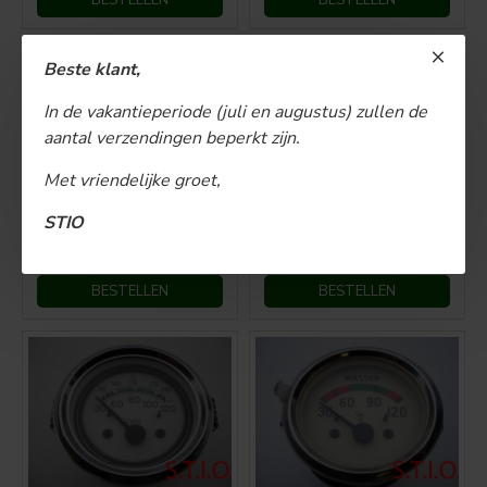
BESTELLEN
BESTELLEN
Beste klant,
In de vakantieperiode (juli en augustus) zullen de
aantal verzendingen beperkt zijn.
Met vriendelijke groet,
Nr 08 temperatuurmeter
Nr 09 temperatuurmeter
STIO
€ 50,00
€ 45,00
BESTELLEN
BESTELLEN