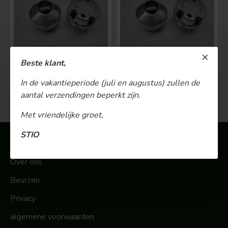
Beste klant,
BOSCH Claxonschakelaar opbouw ⌀ 35 mm 0343013001
BOSCH Claxonschakelaar opbouw ⌀26 mm 0343007001
In de vakantieperiode (juli en augustus) zullen de
€ 48,00
€ 26,00
aantal verzendingen beperkt zijn.
Met vriendelijke groet,
STIO
Informatie
Over ons
Beurzen
Privacy
algemene voorwaarden