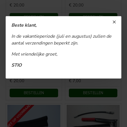
€ 20,00
€ 20,00
BESTELLEN
BESTELLEN
Beste klant,
In de vakantieperiode (juli en augustus) zullen de
aantal verzendingen beperkt zijn.
Met vriendelijke groet,
STIO
Stopkabel lengte 510 cm
Tussenband Bruin
€ 20,00
€ 7,00
BESTELLEN
BESTELLEN
NIET OP VOORRAAD