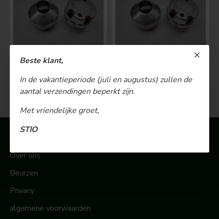
Beste klant,
BOSCH Claxonschakelaar opbouw ⌀ 35 mm 0343013001
BOSCH Claxonschakelaar opbouw ⌀26 mm 0343007001
In de vakantieperiode (juli en augustus) zullen de
€ 48,00
€ 26,00
aantal verzendingen beperkt zijn.
Met vriendelijke groet,
STIO
Informatie
Over ons
Beurzen
Privacy
algemene voorwaarden