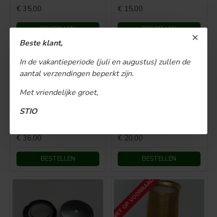
€ 35,00
€ 15,00
BESTELLEN
BESTELLEN
Beste klant,
NIEUW
In de vakantieperiode (juli en augustus) zullen de
aantal verzendingen beperkt zijn.
Met vriendelijke groet,
STIO
Tankdop 75mm
Tankdop 80mm
€ 36,00
€ 20,00
BESTELLEN
BESTELLEN
NIET OP VOORRAAD