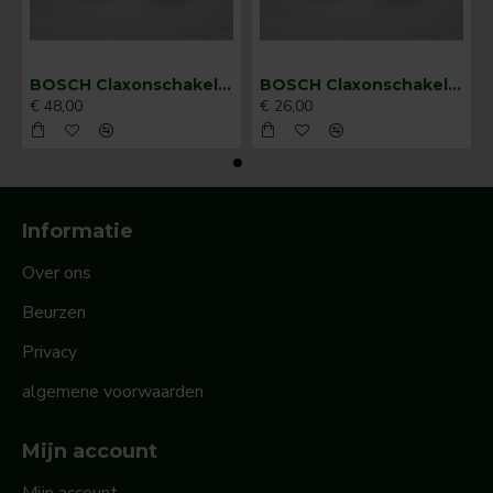
BOSCH Claxonschakelaar opbouw ⌀ 35 mm 0343013001
BOSCH Claxonschakelaar opbouw ⌀26 mm 0343007001
€ 48,00
€ 26,00
Informatie
Over ons
Beurzen
Privacy
algemene voorwaarden
Mijn account