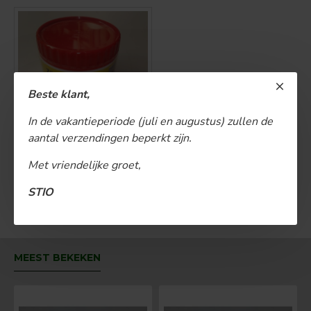
Beste klant,
Zundfix 8mm
In de vakantieperiode (juli en augustus) zullen de
aantal verzendingen beperkt zijn.
€ 22,50
Met vriendelijke groet,
BESTELLEN
STIO
U bent aan het einde van de lijst gekomen.
MEEST BEKEKEN