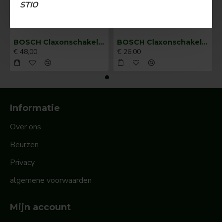
STIO
BOSCH Claxonschakelaar opbouw ⌀ 35 mm 0343013001
BOSCH Claxonschakelaar opbouw ⌀26 mm 0343007001
€ 48,00
€ 26,00
Informatie
Over ons
Beurzen
Privacy
algemene voorwaarden
Mijn account