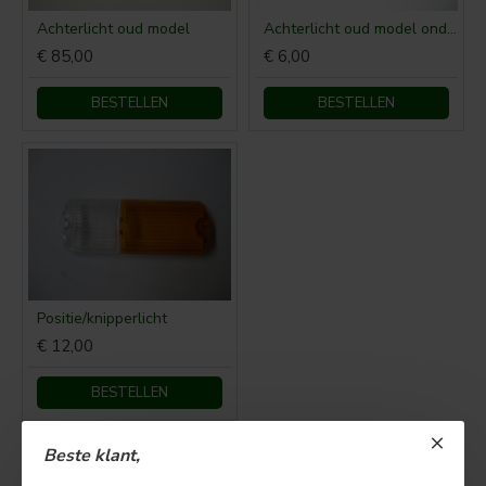
Achterlicht oud model
Achterlicht oud model onderrubber
€ 85,00
€ 6,00
BESTELLEN
BESTELLEN
Positie/knipperlicht
€ 12,00
BESTELLEN
Beste klant,
U bent aan het einde van de lijst gekomen.