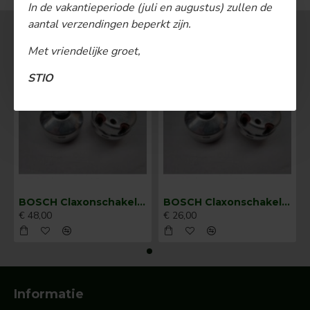
In de vakantieperiode (juli en augustus) zullen de
aantal verzendingen beperkt zijn.
MEEST BEKEKEN
Met vriendelijke groet,
STIO
BOSCH Claxonschakelaar opbouw ⌀ 35 mm 0343013001
BOSCH Claxonschakelaar opbouw ⌀26 mm 0343007001
€ 48,00
€ 26,00
Informatie