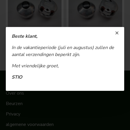
Beste klant,
BOSCH Claxonschakelaar opbouw ⌀ 35 mm 0343013001
BOSCH Claxonschakelaar opbouw ⌀26 mm 0343007001
In de vakantieperiode (juli en augustus) zullen de
€ 48,00
€ 26,00
aantal verzendingen beperkt zijn.
Met vriendelijke groet,
STIO
Informatie
Over ons
Beurzen
Privacy
algemene voorwaarden