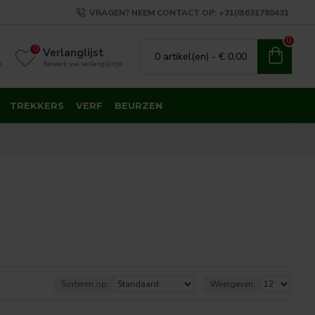
VRAGEN? NEEM CONTACT OP: +31(0)631780431
0
0
Verlanglijst
0 artikel(en) - € 0,00
n
Bewerk uw verlanglijstje
TREKKERS
VERF
BEURZEN
Sorteren op:
Weergeven: