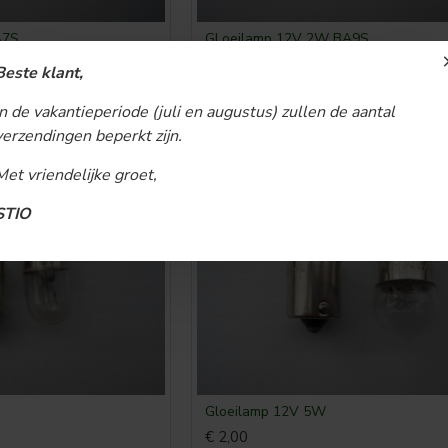
A7S
GLoeilamp 12V 2W BA9S
€ 2,00
Beste klant,
BESTELLEN
In de vakantieperiode (juli en augustus) zullen de aantal
verzendingen beperkt zijn.
Met vriendelijke groet,
STIO
Gloeilamp 12V 5W
€ 2,00