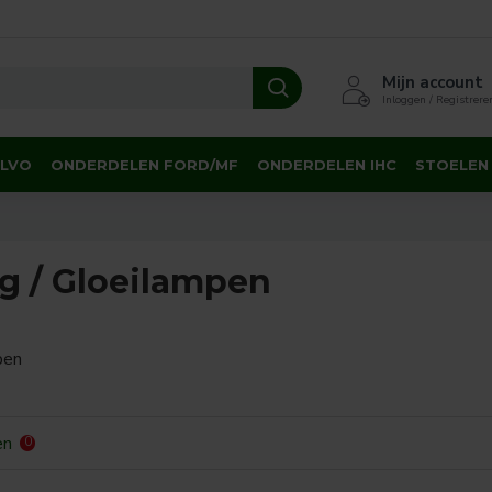
Mijn account
Inloggen / Registrere
OLVO
ONDERDELEN FORD/MF
ONDERDELEN IHC
STOELEN
ng / Gloeilampen
pen
en
0