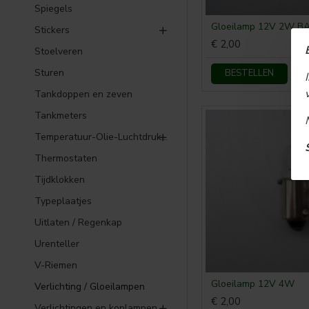
Spiegels
Gloeilamp 12V 2W B
Stickers
€ 2,00
Stoelveren
Sturen
BESTELLEN
Tankdoppen en zeven
Tankmeters
Temperatuur-Olie-Luchtdruk meters
Thermostaten
Tijdklokken
Typeplaatjes
Uitlaten / Regenkap
Urenteller
V-Riemen
Gloeilamp 12V 4W
Verlichting / Gloeilampen
€ 2,00
Verlichtingen en koplampen