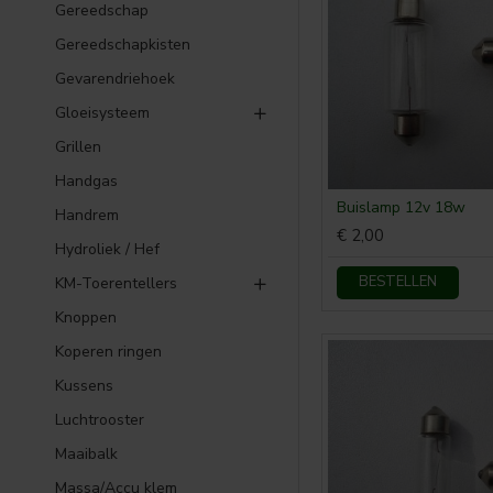
Gereedschap
Gereedschapkisten
Gevarendriehoek
Gloeisysteem
Grillen
Handgas
Buislamp 12v 18w
Handrem
€ 2,00
Hydroliek / Hef
BESTELLEN
KM-Toerentellers
Knoppen
Koperen ringen
Kussens
Luchtrooster
Maaibalk
Massa/Accu klem