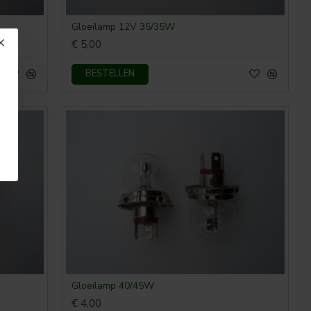
Gloeilamp 12V 35/35W
€ 5,00
BESTELLEN
Gloeilamp 40/45W
€ 4,00