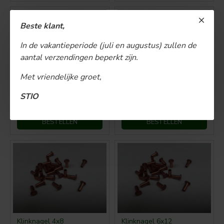
BESTSELLER
Beste klant,
In de vakantieperiode (juli en augustus) zullen de
aantal verzendingen beperkt zijn.
Met vriendelijke groet,
Klinknagel 4,5x12
Klinknagel 4x10
STIO
€ 0,40
€ 0,30
BESTELLEN
BESTELLEN
Klinknagel 4x8
Klinknagel 6x12