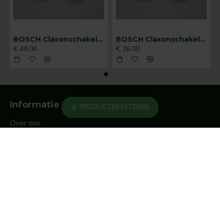
BOSCH Claxonschakelaar opbouw ⌀ 35 mm 0343013001
BOSCH Claxonschakelaar opbouw ⌀26 mm 0343007001
€ 48,00
€ 26,00
Informatie
PRODUCTEN FILTEREN
Over ons
Beurzen
Privacy
algemene voorwaarden
Mijn account