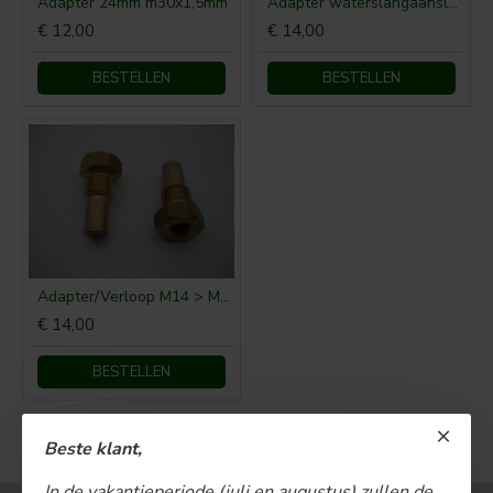
Adapter 24mm m30x1,5mm
Adapter waterslangaansluiting
€ 12,00
€ 14,00
BESTELLEN
BESTELLEN
Adapter/Verloop M14 > M10 voor thermometer
€ 14,00
BESTELLEN
U bent aan het einde van de lijst gekomen.
Beste klant,
In de vakantieperiode (juli en augustus) zullen de