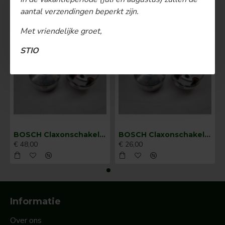
MEEST BEKEKEN
aantal verzendingen beperkt zijn.
Met vriendelijke groet,
STIO
BOSCH Claxonschakelaar opbouw ⌀ 35 mm 0343013001
BOSCH Claxonschakelaar opbouw ⌀26 mm 0343007001
€ 48,00
€ 26,00
Informatie
Over ons