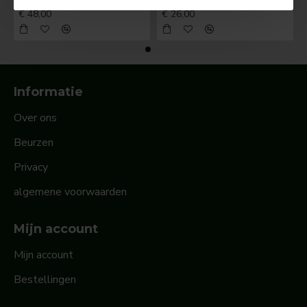
BOSCH Claxonschakelaar opbouw ⌀ 35 mm 0343013001
BOSCH Claxonschakelaar opbouw ⌀26 mm 0343007001
€ 48,00
€ 26,00
Informatie
Over ons
Beurzen
Privacy
algemene voorwaarden
Mijn account
Mijn account
Bestellingen