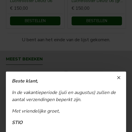
Luchtrooster Deutz 06
Luchtrooster Deutz 06 (groot)
€ 150,00
€ 150,00
BESTELLEN
BESTELLEN
U bent aan het einde van de lijst gekomen.
MEEST BEKEKEN
Beste klant,
In de vakantieperiode (juli en augustus) zullen de
aantal verzendingen beperkt zijn.
Met vriendelijke groet,
STIO