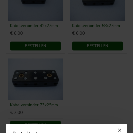
Kabelverbinder 42x27mm 3 polig
Kabelverbinder 58x27mm 4polig
€ 6,00
€ 6,00
BESTELLEN
BESTELLEN
Kabelverbinder 73x25mm 5 polig
€ 7,00
BESTELLEN