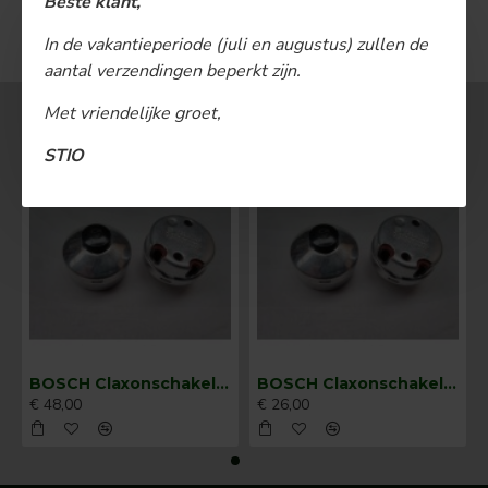
Beste klant,
U bent aan het einde van de lijst gekomen.
In de vakantieperiode (juli en augustus) zullen de
aantal verzendingen beperkt zijn.
Met vriendelijke groet,
MEEST BEKEKEN
STIO
BOSCH Claxonschakelaar opbouw ⌀ 35 mm 0343013001
BOSCH Claxonschakelaar opbouw ⌀26 mm 0343007001
€ 48,00
€ 26,00