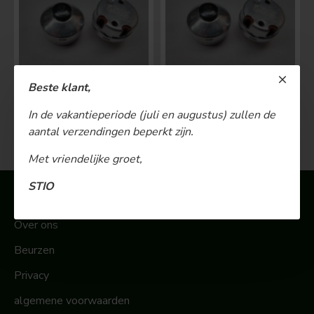
Beste klant,
BOSCH Claxonschakelaar opbouw ⌀ 35 mm 0343013001
BOSCH Claxonschakelaar opbouw ⌀26 mm 0343007001
In de vakantieperiode (juli en augustus) zullen de
€ 48,00
€ 26,00
aantal verzendingen beperkt zijn.
Met vriendelijke groet,
STIO
Informatie
Over ons
Beurzen
Privacy
algemene voorwaarden