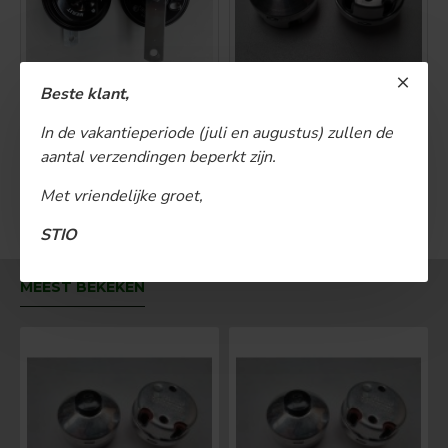
Claxon Merit 12 volt
Claxonschakelaar ø 35 mm opbouw drukschakelaar
Beste klant,
€ 19,00
€ 15,00
In de vakantieperiode (juli en augustus) zullen de
aantal verzendingen beperkt zijn.
BESTELLEN
BESTELLEN
Met vriendelijke groet,
U bent aan het einde van de lijst gekomen.
STIO
MEEST BEKEKEN