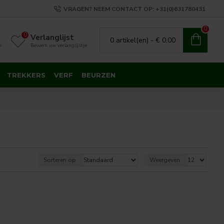
VRAGEN? NEEM CONTACT OP: +31(0)631780431
0
0
Verlanglijst
0 artikel(en) - € 0,00
n
Bewerk uw verlanglijstje
TREKKERS
VERF
BEURZEN
Sorteren op:
Weergeven: