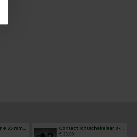
Claxonschakelaar ø 35 mm opbouw drukschakelaar
Contactlichtschakelaar 0-1-2-3
€ 20,00