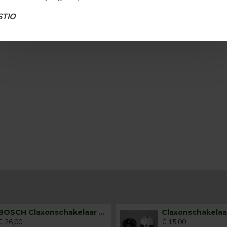
STIO
BOSCH Claxonschakelaar opbouw ⌀26 mm 0343007001
€ 26,00
€ 15,00