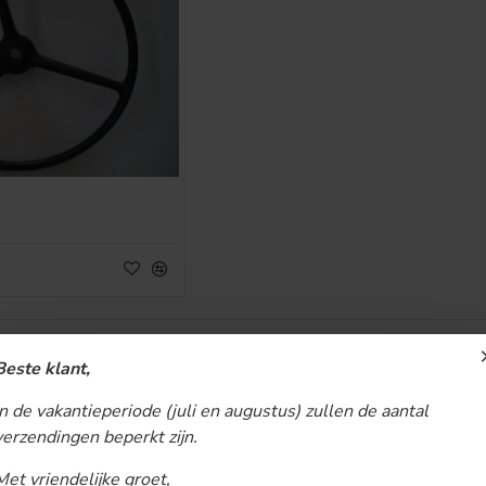
U bent aan het einde van de lijst 
Beste klant,
In de vakantieperiode (juli en augustus) zullen de aantal
verzendingen beperkt zijn.
Met vriendelijke groet,