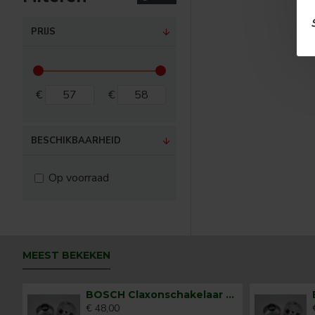
PRIJS
€
€
BESCHIKBAARHEID
Op voorraad
MEEST BEKEKEN
BOSCH Claxonschakelaar opbouw ⌀ 35 mm 0343013001
€ 48,00