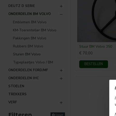
DEUTZ D SERIE
ONDERDELEN BM VOLVO
Emblemen BM Volvo
KM-Toerenteller BM Volvo
Pakkingen BM Volvo
Rubbers BM Volvo
Stuur BM Volvo 350
€ 70,00
Sturen BM Volvo
Typeplaatjes Volvo / BM
BESTELLEN
ONDERDELEN FORD/MF
ONDERDELEN IHC
STOELEN
TREKKERS
VERF
Filteren
Reset