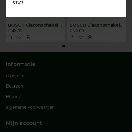
STIO
BOSCH Claxonschakelaar opbouw ⌀ 35 mm 0343013001
BOSCH Claxonschakelaar opbouw ⌀26 mm 0343007001
€ 48,00
€ 26,00
Informatie
Over ons
Beurzen
Privacy
algemene voorwaarden
Mijn account