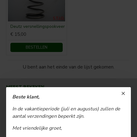
Deutz versnellingspookveer
€ 15,00
BESTELLEN
U bent aan het einde van de lijst gekomen.
MEEST BEKEKEN
Beste klant,
In de vakantieperiode (juli en augustus) zullen de
aantal verzendingen beperkt zijn.
Met vriendelijke groet,