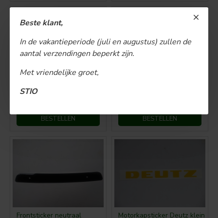
Beste klant,
In de vakantieperiode (juli en augustus) zullen de
aantal verzendingen beperkt zijn.
Met vriendelijke groet,
Deutz 06-07 frontsticker
Frontembleem Ulm sticker
STIO
€ 20,00
€ 10,00
BESTELLEN
BESTELLEN
Frontsticker neutraal
Motorkapsticker Deutz klein