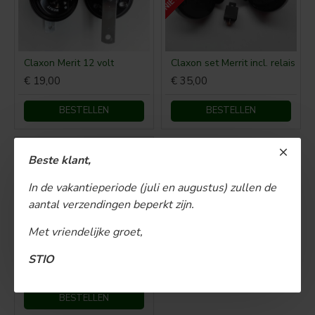
Claxon Merit 12 volt
Claxon set Merrit incl. relais
€ 19,00
€ 35,00
BESTELLEN
BESTELLEN
Beste klant,
In de vakantieperiode (juli en augustus) zullen de
aantal verzendingen beperkt zijn.
Met vriendelijke groet,
Claxonschakelaar ø 35 mm opbouw drukschakelaar
STIO
€ 15,00
BESTELLEN