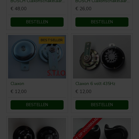
BOSCH Claxonschakelaar opbouw ⌀ 35 mm 0343013001
BOSCH Claxonschakelaar opbouw ⌀26 mm 0343007001
€ 48,00
€ 26,00
BESTELLEN
BESTELLEN
BESTSELLER
Claxon
Claxon 6 volt 435Hz
€ 12,00
€ 12,00
BESTELLEN
BESTELLEN
NIET OP VOORRAAD