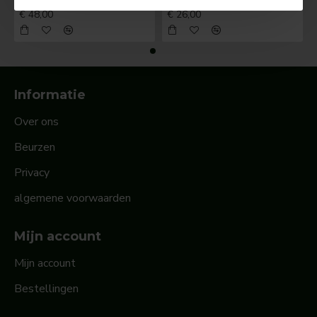
BOSCH Claxonschakelaar opbouw ⌀ 35 mm 0343013001
BOSCH Claxonschakelaar opbouw ⌀26 mm 0343007001
€ 48,00
€ 26,00
Informatie
Over ons
Beurzen
Privacy
algemene voorwaarden
Mijn account
Mijn account
Bestellingen