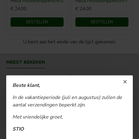
Hella Positie/knipperlicht links
Hella Positie/knipperlicht rechts
€ 24,00
€ 24,00
BESTELLEN
BESTELLEN
U bent aan het einde van de lijst gekomen.
MEEST BEKEKEN
Beste klant,
In de vakantieperiode (juli en augustus) zullen de
aantal verzendingen beperkt zijn.
Met vriendelijke groet,
STIO