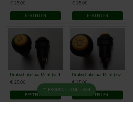
€ 25,00
€ 25,00
BESTELLEN
BESTELLEN
Drukschakelaar Merit (verlichting)
Drukschakelaar Merit (zwaailamp)
€ 25,00
€ 25,00
PRODUCTEN FILTEREN
BESTELLEN
BESTELLEN