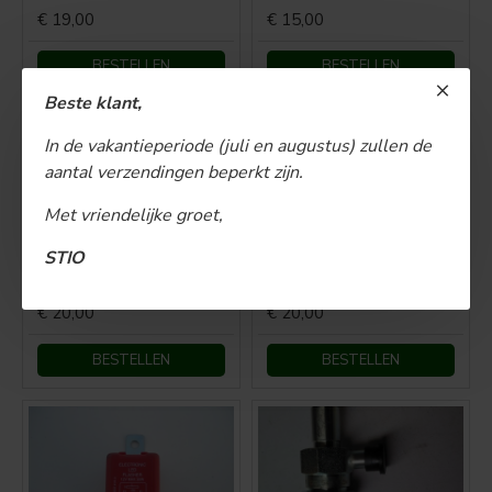
€ 19,00
€ 15,00
BESTELLEN
BESTELLEN
Beste klant,
NIET OP VOORRAAD
BESTSELLER
In de vakantieperiode (juli en augustus) zullen de
aantal verzendingen beperkt zijn.
Met vriendelijke groet,
STIO
Clingelateur mechanisch 3poot
Clingelateur 4P 12V Electronisch (Tijdelijk niet leverbaar)
€ 20,00
€ 20,00
BESTELLEN
BESTELLEN