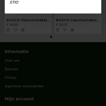
STIO
BOSCH Claxonschakelaar opbouw ⌀ 35 mm 0343013001
BOSCH Claxonschakelaar opbouw ⌀26 mm 0343007001
€ 48,00
€ 26,00
Informatie
Over ons
Beurzen
Privacy
algemene voorwaarden
Mijn account