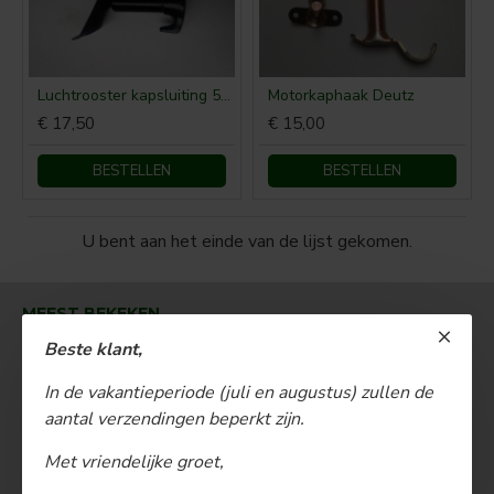
Luchtrooster kapsluiting 514
Motorkaphaak Deutz
€ 17,50
€ 15,00
BESTELLEN
BESTELLEN
U bent aan het einde van de lijst gekomen.
MEEST BEKEKEN
Beste klant,
In de vakantieperiode (juli en augustus) zullen de
aantal verzendingen beperkt zijn.
Met vriendelijke groet,