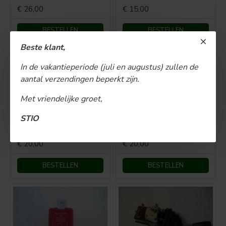
€ 26,00
€ 15,00
BESTELLEN
BESTELLEN
Beste klant,
NIET OP VOORRAAD
BESTSELLER
In de vakantieperiode (juli en augustus) zullen de
aantal verzendingen beperkt zijn.
Met vriendelijke groet,
STIO
Clingelateur mechanisch 3poot
Clingelateur 4P 12V Electronisch (Tijdelijk niet leverbaar)
€ 20,00
€ 20,00
BESTELLEN
BESTELLEN