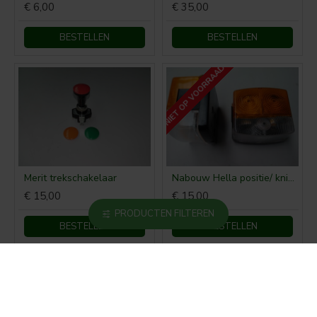
€ 6,00
€ 35,00
BESTELLEN
BESTELLEN
NIET OP VOORRAAD
Merit trekschakelaar
Nabouw Hella positie/ knipper licht (links)
€ 15,00
€ 15,00
PRODUCTEN FILTEREN
BESTELLEN
BESTELLEN