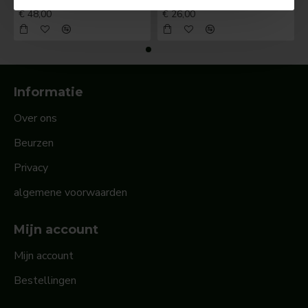
BOSCH Claxonschakelaar opbouw ⌀ 35 mm 0343013001
BOSCH Claxonschakelaar opbouw ⌀26 mm 0343007001
€ 48,00
€ 26,00
Informatie
Over ons
Beurzen
Privacy
algemene voorwaarden
Mijn account
Mijn account
Bestellingen