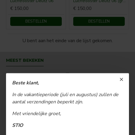
Luchtrooster Deutz 06
Luchtrooster Deutz 06 (groot)
€ 150,00
€ 150,00
BESTELLEN
BESTELLEN
U bent aan het einde van de lijst gekomen.
MEEST BEKEKEN
Beste klant,
In de vakantieperiode (juli en augustus) zullen de
aantal verzendingen beperkt zijn.
Met vriendelijke groet,
STIO