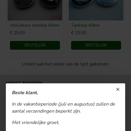
Afsluitbare tankdop 60mm
Tankdop 60mm
€ 20,00
€ 15,00
BESTELLEN
BESTELLEN
U bent aan het einde van de lijst gekomen.
MEEST BEKEKEN
Beste klant,
In de vakantieperiode (juli en augustus) zullen de
aantal verzendingen beperkt zijn.
Met vriendelijke groet,