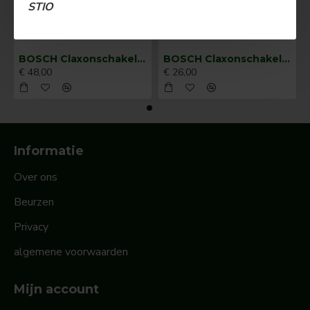
STIO
BOSCH Claxonschakelaar opbouw ⌀ 35 mm 0343013001
BOSCH Claxonschakelaar opbouw ⌀26 mm 0343007001
€ 48,00
€ 26,00
Informatie
Over ons
Beurzen
Privacy
algemene voorwaarden
Mijn account