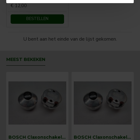
€ 12,00
BESTELLEN
U bent aan het einde van de lijst gekomen.
MEEST BEKEKEN
BOSCH Claxonschakelaar opbouw ⌀ 35 mm 0343013001
BOSCH Claxonschakelaar opbouw ⌀26 mm 0343007001