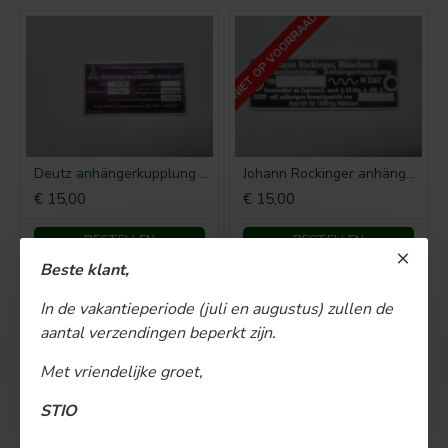
NIET OP VOORRAAD
Deutz anhängerkupplung typenschild AK90 52 x 27 mm
Johann Rockinger anhängerkupplung typenschild 66 x 23 mm
€ 15,00
€ 15,00
BESTELLEN
BESTELLEN
Beste klant,
In de vakantieperiode (juli en augustus) zullen de
aantal verzendingen beperkt zijn.
Met vriendelijke groet,
STIO
Typeplaatje