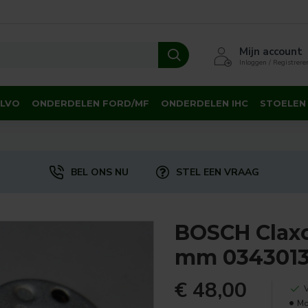
Mijn account
Inloggen / Registrere
OLVO
ONDERDELEN FORD/MF
ONDERDELEN IHC
STOELEN
BEL ONS NU
STEL EEN VRAAG
BOSCH Clax
mm 0343013
€ 48,00
Mo