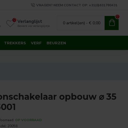
VRAGEN? NEEM CONTACT OP: +31(0)631780431
0
0
Verlanglijst
0 artikel(en) - € 0,00
n
Bewerk uw verlanglijstje
TREKKERS
VERF
BEURZEN
onschakelaar opbouw ⌀ 35
001
Voorraad:
OP VOORRAAD
del:
20058