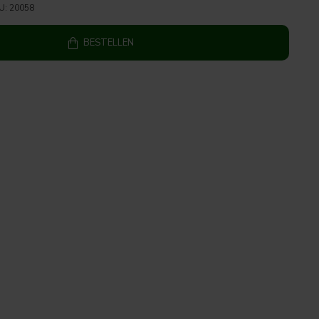
U:
20058
BESTELLEN