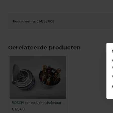
Bosch-nummer: 0343013001
Gerelateerde producten
BOSCH contactlichtschakelaar schroefverbinding 0-1-2
€ 65,00