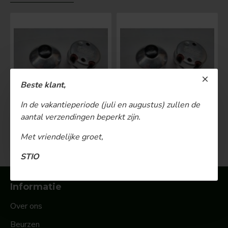
Beste klant,
In de vakantieperiode (juli en augustus) zullen de
aantal verzendingen beperkt zijn.
BOSCH Claxonschakelaar opbouw ⌀ 35 mm 0343013001
BOSCH Claxonschakelaar opbouw ⌀26 mm 0343007001
€ 48,00
€ 26,00
Met vriendelijke groet,
STIO
Informatie
Over ons
Beurzen