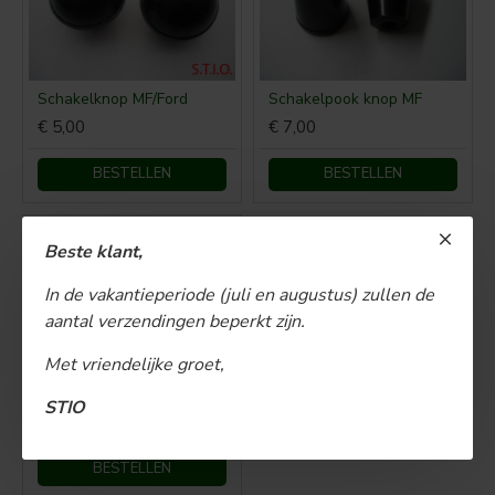
Schakelknop MF/Ford
Schakelpook knop MF
€ 5,00
€ 7,00
BESTELLEN
BESTELLEN
Beste klant,
In de vakantieperiode (juli en augustus) zullen de
aantal verzendingen beperkt zijn.
Met vriendelijke groet,
Schakelpook knop MF 40MM
STIO
€ 5,00
BESTELLEN